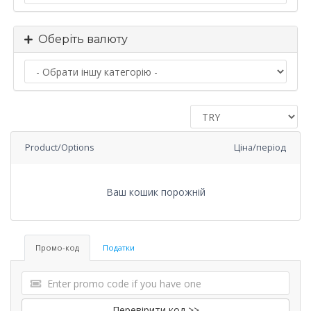
Оберіть валюту
Product/Options
Ціна/період
Ваш кошик порожній
Промо-код
Податки
Перевірити код >>