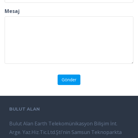
Mesaj
Gönder
BULUT ALAN
Bulut Alan Earth Telekomünikasyon Bilişim İnt.
Arge. Yaz.Hiz.Tic.Ltd.Şti'nin Samsun Teknoparkta