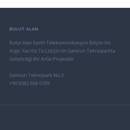
BULUT ALAN
Bulut Alan Earth Telekomünikasyon Bilişim İnt.
Arge. Yaz.Hiz.Tic.Ltd.Şti'nin Samsun Teknoparkta
Geliştirdiği Bir ArGe Projesidir.
Samsun Teknopark No:3
+90 0362 606 0709