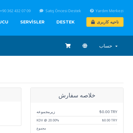
+90 362 432 07 09
Satış Öncesi Destek
Yardım Merkezi
UCU
SERVİSLER
DESTEK
ناحیه کاربری
حساب
خلاصه سفارش
ه
زیرمجموعه
₺0.00 TRY
KDV @ 20.00%
₺0.00 TRY
مجموع