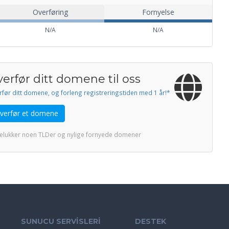
Overføring
Fornyelse
N/A
N/A
erfør ditt domene til oss
før ditt domene, og forleng registreringstiden med 1 år!*
verfør et domene
telukker noen TLDer og nylige fornyede domener
SUNUCU SERVİSLERİ
DESTEK