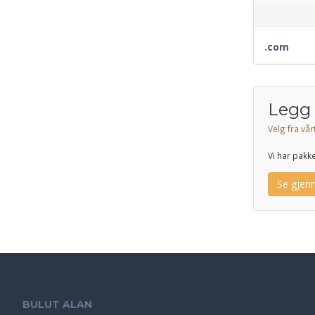
.com
Legg 
Velg fra vår
Vi har pakk
Se gjen
BULUT ALAN