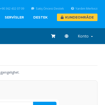
+90 362 432 07 09
Satış Öncesi Destek
Yardım Merkezi
SERVİSLER
DESTEK
KUNDEOMRÅDE
Konto
lgjengelighet.