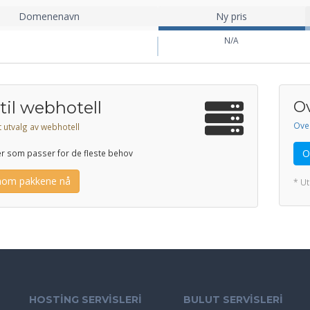
Domenenavn
Ny pris
N/A
til webhotell
Ov
Over
t utvalg av webhotell
O
er som passer for de fleste behov
nom pakkene nå
* U
HOSTİNG SERVİSLERİ
BULUT SERVİSLERİ