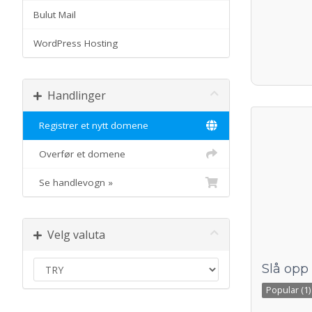
Bulut Mail
WordPress Hosting
Handlinger
Registrer et nytt domene
Overfør et domene
Se handlevogn »
Velg valuta
Slå opp
Popular (1)