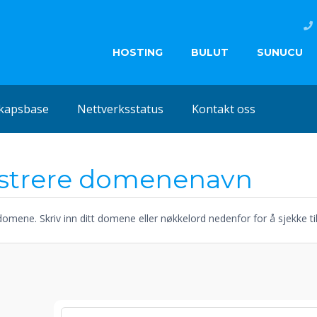
HOSTING
BULUT
SUNUCU
kapsbase
Nettverksstatus
Kontakt oss
strere domenenavn
domene. Skriv inn ditt domene eller nøkkelord nedenfor for å sjekke ti