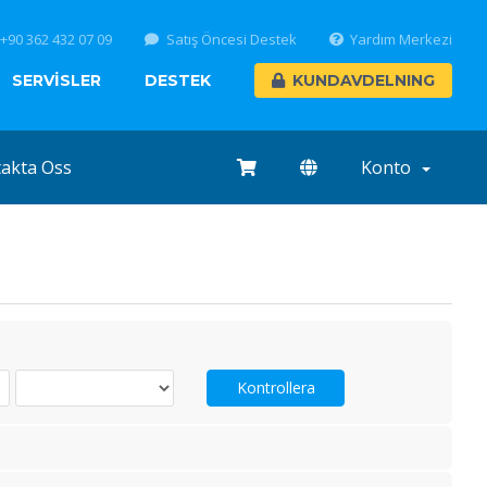
+90 362 432 07 09
Satış Öncesi Destek
Yardım Merkezi
SERVİSLER
DESTEK
KUNDAVDELNING
akta Oss
Konto
Kontrollera