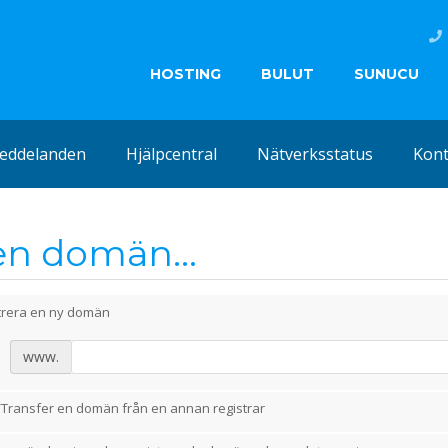
HOSTING
BULUT
SUNUCU
eddelanden
Hjälpcentral
Nätverksstatus
Kont
 en domän...
trera en ny domän
www.
a/Transfer en domän från en annan registrar