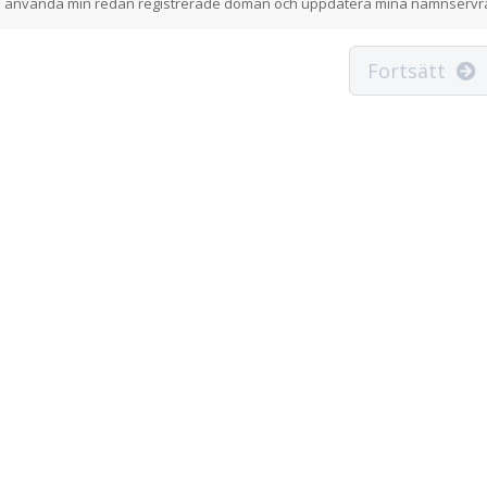
ill använda min redan registrerade domän och uppdatera mina namnservr
Fortsätt