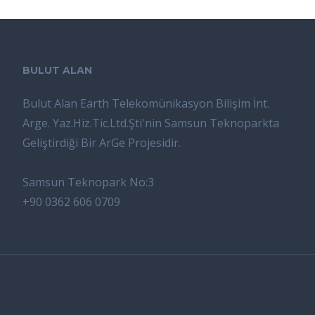
BULUT ALAN
Bulut Alan Earth Telekomünikasyon Bilişim İnt.
Arge. Yaz.Hiz.Tic.Ltd.Şti'nin Samsun Teknoparkta
Geliştirdiği Bir ArGe Projesidir.
Samsun Teknopark No:3
+90 0362 606 0709