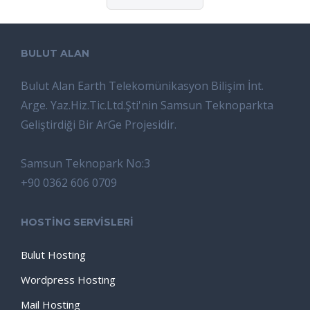
BULUT ALAN
Bulut Alan Earth Telekomünikasyon Bilişim İnt.
Arge. Yaz.Hiz.Tic.Ltd.Şti'nin Samsun Teknoparkta
Geliştirdiği Bir ArGe Projesidir.
Samsun Teknopark No:3
+90 0362 606 0709
HOSTİNG SERVİSLERİ
Bulut Hosting
Wordpress Hosting
Mail Hosting