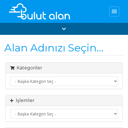
menu
Alan Adınızı Seçin...
Kategoriler
İşlemler