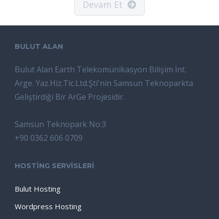
Devam Et
BULUT ALAN
Bulut Alan Earth Telekomünikasyon Bilişim İnt.
Arge. Yaz.Hiz.Tic.Ltd.Şti'nin Samsun Teknoparkta
Geliştirdiği Bir ArGe Projesidir.
Samsun Teknopark No:3
+90 0362 606 0709
HOSTİNG SERVİSLERİ
Bulut Hosting
Wordpress Hosting