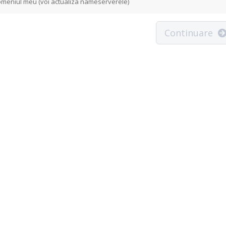
meniul meu (voi actualiza nameserverele)
Continuare