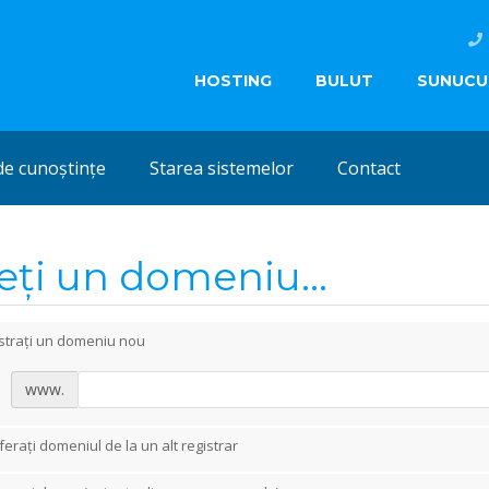
HOSTING
BULUT
SUNUCU
de cunoștințe
Starea sistemelor
Contact
eți un domeniu...
istrați un domeniu nou
www.
erați domeniul de la un alt registrar