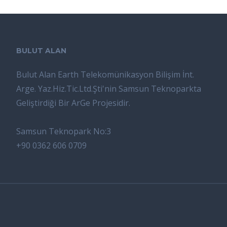
BULUT ALAN
Bulut Alan Earth Telekomünikasyon Bilişim İnt.
Arge. Yaz.Hiz.Tic.Ltd.Şti'nin Samsun Teknoparkta
Geliştirdiği Bir ArGe Projesidir.
Samsun Teknopark No:3
+90 0362 606 0709