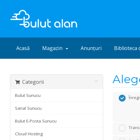
Acasă
Magazin
Anunțuri
Biblioteca 
Aleg
Categorii
Bulut Sunucu
Înreg
Sanal Sunucu
Bulut E-Posta Sunucu
Transf
Cloud Hosting