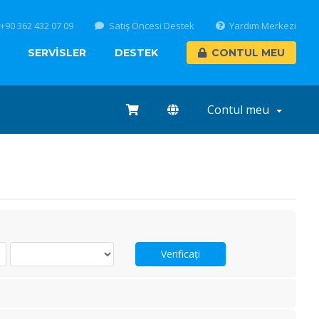
+90 362 432 07 09
Satış Öncesi Destek
Yardım Merkezi
SERVİSLER
DESTEK
CONTUL MEU
Contul meu
Verificați