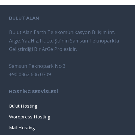
BULUT ALAN
Bulut Alan Earth Telekomünikasyon Bilişim İnt.
Arge. Yaz.Hiz.Tic.Ltd.Şti'nin Samsun Teknoparkta
Geliştirdiği Bir ArGe Projesidir.
Samsun Teknopark No:3
+90 0362 606 0709
HOSTİNG SERVİSLERİ
Bulut Hosting
Wordpress Hosting
Mail Hosting